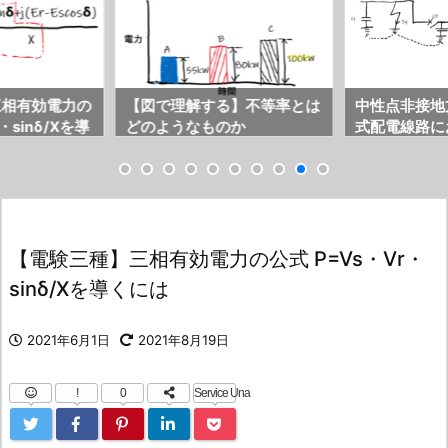
三相有効電力の
【図で理解する】不等率とは
中性点非接地
・sinδ/Xを導
どのようなものか
式配電線路に
等価回路を描
【電験三種】三相有効電力の公式 P=Vs・Vr・
sinδ/Xを導くには
2021年6月1日
2021年8月19日
!
0
Service Una