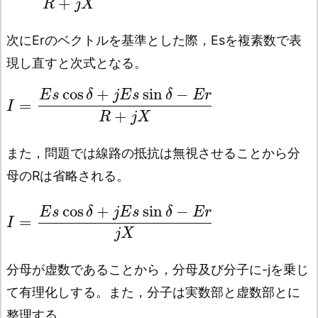
+
R
j
X
次にErのベクトルを基準とした際，Esを複素数で表
現し直すと次式となる。
cos
+
sin
−
E
s
δ
j
E
s
δ
E
r
=
I
+
R
j
X
また，問題では線路の抵抗は無視させることから分
母のRは省略される。
cos
+
sin
−
E
s
δ
j
E
s
δ
E
r
=
I
j
X
分母が虚数であることから，分母及び分子に-jを乗じ
て有理化しする。また，分子は実数部と虚数部とに
整理する。