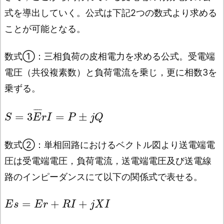
式を導出していく。公式は下記2つの数式より求める
ことが可能となる。
数式➀：三相負荷の皮相電力を求める公式。受電端
電圧（共役複素数）と負荷電流を乗じ，更に相数3を
乗ずる。
¯
¯
¯
¯
=
3
=
±
S
E
r
I
P
j
Q
数式➁：単相回路におけるベクトル図より送電端電
圧は受電端電圧，負荷電流，送電端電圧及び送電線
路のインピーダンスにて以下の関係式で表せる。
=
+
+
E
s
E
r
R
I
j
X
I