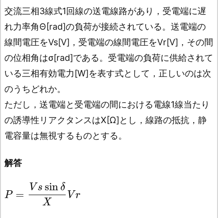
交流三相3線式1回線の送電線路があり，受電端に遅
れ力率角Θ[rad]の負荷が接続されている。送電端の
線間電圧をVs[V]，受電端の線間電圧をVr[V]，その間
の位相角はσ[rad]である。受電端の負荷に供給されて
いる三相有効電力[W]を表す式として，正しいのは次
のうちどれか。
ただし，送電端と受電端の間における電線1線当たり
の誘導性リアクタンスはX[Ω]とし，線路の抵抗，静
電容量は無視するものとする。
解答
sin
V
s
δ
=
P
V
r
X