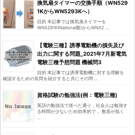
換気扇タイマーの交換手順（WN529
1KからWN5293Kへ）
目的 本記事では換気扇タイマーを
WN5291K(National製)からWN52 ...
【電験三種】誘導電動機の損失及び
出力に関する問題_2021年7月新電気
電験三種予想問題 機械問3
目的 本記事では誘導電動機に対する理解を
確認するための良問を紹介すると共にその問 ...
資格試験の勉強法(例：電験三種)
英語の勉強法で述べた通り，社会人は勉強す
る時間が少ないため効率的で， 敷居が低く
...