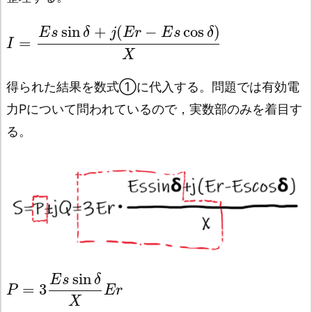
sin
+
(
−
cos
)
E
s
δ
j
E
r
E
s
δ
=
I
X
得られた結果を数式➀に代入する。問題では有効電
力Pについて問われているので，実数部のみを着目す
る。
sin
E
s
δ
=
3
P
E
r
X