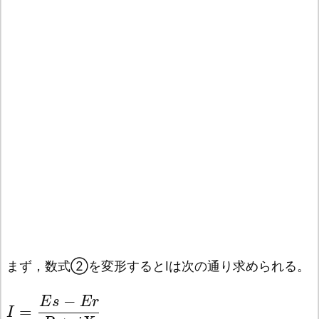
まず，数式➁を変形するとIは次の通り求められる。
−
E
s
E
r
=
I