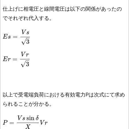
仕上げに相電圧と線間電圧は以下の関係があったの
でそれぞれ代入する。
V
s
=
E
s
–
√
3
V
r
=
E
r
–
√
3
以上で受電端負荷における有効電力Pは次式にて求め
られることが分かる。
sin
V
s
δ
=
P
V
r
X