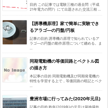
目的 この記事では電験三種の過去問（平成
21年電力の問7）にて出題された交流三相 ...
【誘導機原理】家で簡単に実験でき
るアラゴ―の円盤/円板
記事の目的 誘導機の原理で知られているア
ラゴ―の円盤の動作原理について纏める。ま
...
同期電動機の等価回路とベクトル図
の描き方
本記事の目的 同期電動機及び同期発電機の
特性を学習する上で，等価回路の暗記とベク
...
豊洲市場に行ってみた(2020年元旦)
記事の目的 昨年(2019年)の元旦は築地場外