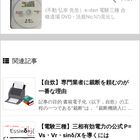
(不動 弘幸 先生）e-den 電験三種 合
格道場 DVD - 法規No.1の見出し
関連記事
【自炊】専門業者に裁断を頼むのが
一番な理由
記事の目的 書籍電子化（以下，自炊）の工
程の一つである"裁断"は，『裁断機購入に ...
【電験三種】三相有効電力の公式 P=
Vs・Vr・sinδ/Xを導くには