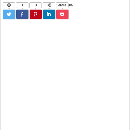
!
0
Service Una