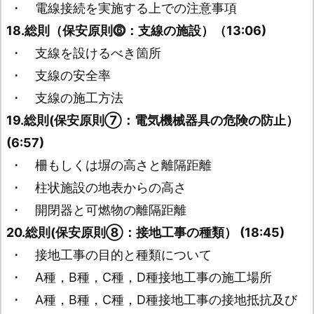
・ 電線接続を実施する上での注意事項
18.総則（保安原則⓺：支線の施設）（13:06)
・ 支線を設けるべき箇所
・ 支線の安全率
・ 支線の施工方法
19.総則(保安原則⑦：電気機械器具の危険の防止）
(6:57)
・ 柵もしくは塀の高さと離隔距離
・ 柱状施設の地表からの高さ
・ 開閉器と可燃物の離隔距離
20.総則(保安原則⑧：接地工事の種類） (18:45)
・ 接地工事の目的と種類について
・ A種，B種，C種，D種接地工事の施工場所
・ A種，B種，C種，D種接地工事の接地抵抗及び