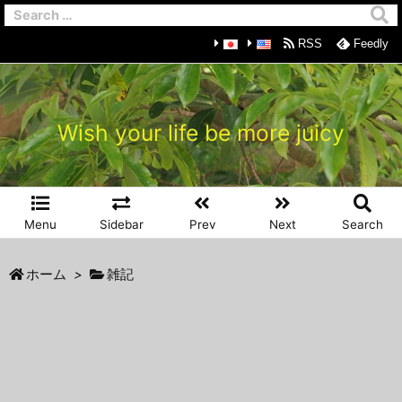
RSS
Feedly
Wish your life be more juicy
Menu
Sidebar
Prev
Next
Search
ホーム
>
雑記