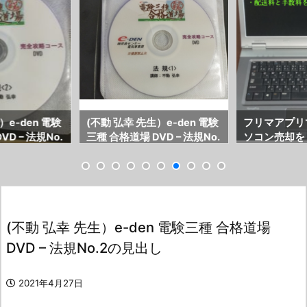
）e-den 電験
(不動 弘幸 先生）e-den 電験
フリマアプリ
D – 法規No.
三種 合格道場 DVD – 法規No.
ソコン売却を
1の見出し
目（データ消
ウェア紹介と
を加味した販
(不動 弘幸 先生）e-den 電験三種 合格道場
DVD – 法規No.2の見出し
2021年4月27日