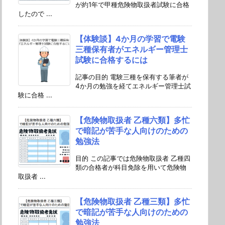
が約1年で甲種危険物取扱者試験に合格
したので ...
【体験談】4か月の学習で電験
三種保有者がエネルギー管理士
試験に合格するには
記事の目的 電験三種を保有する筆者が
4か月の勉強を経てエネルギー管理士試
験に合格 ...
【危険物取扱者 乙種六類】多忙
で暗記が苦手な人向けのための
勉強法
目的 この記事では危険物取扱者 乙種四
類の合格者が科目免除を用いて危険物
取扱者 ...
【危険物取扱者 乙種三類】多忙
で暗記が苦手な人向けのための
勉強法