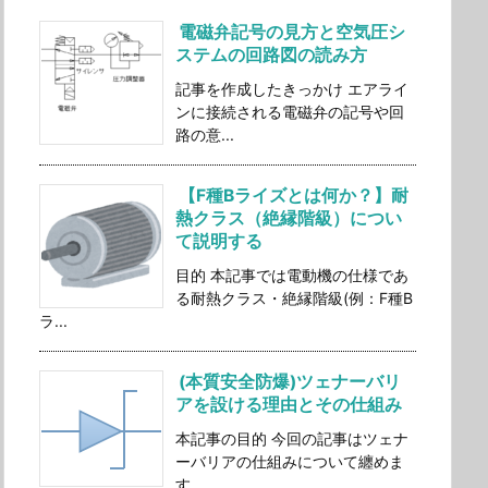
電磁弁記号の見方と空気圧シ
ステムの回路図の読み方
記事を作成したきっかけ エアライ
ンに接続される電磁弁の記号や回
路の意...
【F種Bライズとは何か？】耐
熱クラス（絶縁階級）につい
て説明する
目的 本記事では電動機の仕様であ
る耐熱クラス・絶縁階級(例：F種B
ラ...
(本質安全防爆)ツェナーバリ
アを設ける理由とその仕組み
本記事の目的 今回の記事はツェナ
ーバリアの仕組みについて纏めま
す。 ...