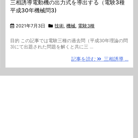
三相誘導電動機の出力式を導出する（電験3種
平成30年機械問3)
2021年7月3日
技術
,
機械
,
電験3種
目的 この記事では電験三種の過去問（平成30年理論の問
3)にて出題された問題を解くと共に三 ...
記事を読む
三相誘導 ...