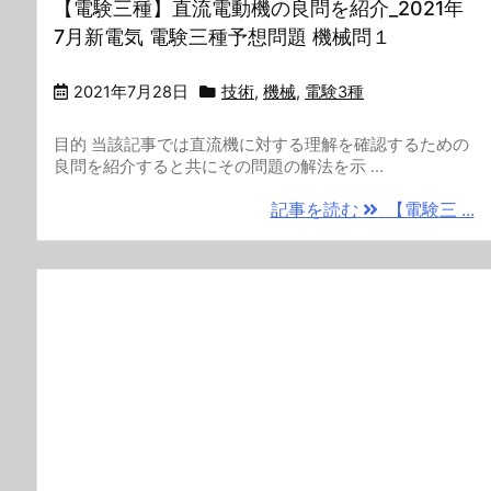
【電験三種】直流電動機の良問を紹介_2021年
7月新電気 電験三種予想問題 機械問１
2021年7月28日
技術
,
機械
,
電験3種
目的 当該記事では直流機に対する理解を確認するための
良問を紹介すると共にその問題の解法を示 ...
記事を読む
【電験三 ...