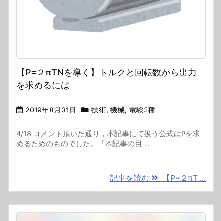
【P=２πTNを導く】トルクと回転数から出力
を求めるには
2019年8月31日
技術
,
機械
,
電験3種
4/18 コメント頂いた通り，本記事にて扱う公式はPを求
めるためのものでした。「本記事の目 ...
記事を読む
【P=２πT ...