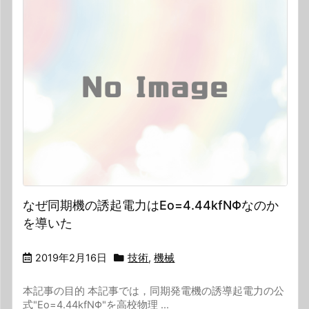
なぜ同期機の誘起電力はEo=4.44kfNΦなのか
を導いた
2019年2月16日
技術
,
機械
本記事の目的 本記事では，同期発電機の誘導起電力の公
式"Eo=4.44kfNΦ"を高校物理 ...